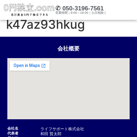
投稿者:
xn--0-
✆ 050-3196-7561
営業時間｜9:00～18:00｜土日祝除く
k47az93hkug
会社概要
会社名
ライフサポート株式会社
代表者
和田 賢太郎